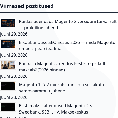
Viimased postitused
Kuidas uuendada Magento 2 versiooni turvaliselt
— praktiline juhend
juuni 29, 2026
E-kaubanduse SEO Eestis 2026 — mida Magento
omanik peab teadma
juuni 29, 2026
Kui palju Magento arendus Eestis tegelikult
maksab? (2026 hinnad)
juuni 28, 2026
Magento 1 → 2 migratsioon ilma seisakuta —
samm-sammult juhend
juuni 28, 2026
Eesti makselahendused Magento 2-s —
Swedbank, SEB, LHV, Maksekeskus