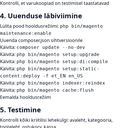
Kontrolli, et varukoopiad on testimisel taastatavad
4. Uuenduse läbiviimine
Lülita pood hooldusrežiimi:
php bin/magento
maintenance:enable
Uuenda composer.json sihtversioonile
Käivita:
composer update --no-dev
Käivita:
php bin/magento setup:upgrade
Käivita:
php bin/magento setup:di:compile
Käivita:
php bin/magento setup:static-
content:deploy -f et_EN en_US
Käivita:
php bin/magento indexer:reindex
Käivita:
php bin/magento cache:flush
Eemalda hooldusrežiim
5. Testimine
Kontrolli kõiki kriitilisi lehekülgi: avaleht, kategooria,
tooteleht, ostukorv, kassa