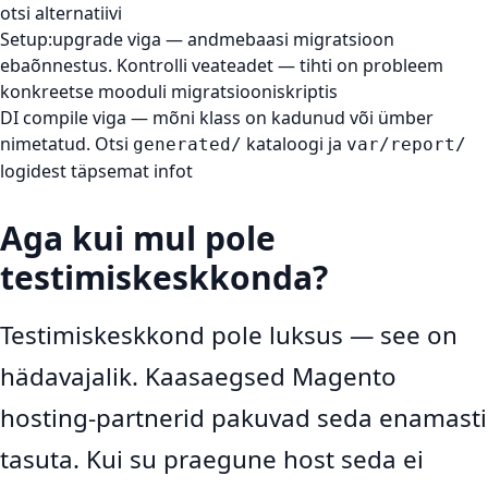
otsi alternatiivi
Setup:upgrade viga
— andmebaasi migratsioon
ebaõnnestus. Kontrolli veateadet — tihti on probleem
konkreetse mooduli migratsiooniskriptis
DI compile viga
— mõni klass on kadunud või ümber
nimetatud. Otsi
kataloogi ja
generated/
var/report/
logidest täpsemat infot
Aga kui mul pole
testimiskeskkonda?
Testimiskeskkond pole luksus — see on
hädavajalik. Kaasaegsed Magento
hosting-partnerid pakuvad seda enamasti
tasuta. Kui su praegune host seda ei