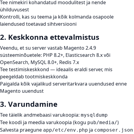
Tee nimekiri kohandatud moodulitest ja nende
ühilduvusest
Kontrolli, kas su teema ja kõik kolmanda osapoole
laiendused toetavad sihtversiooni
2. Keskkonna ettevalmistus
Veendu, et su server vastab Magento 2.4.9
süsteeminõuetele: PHP 8.2+, Elasticsearch 8.x või
OpenSearch, MySQL 8.0+, Redis 7.x
Tee testimiskeskkond — ideaalis eraldi server, mis
peegeldab tootmiskeskkonda
Paigalda kõik vajalikud serveritarkvara uuendused enne
Magento uuendust
3. Varundamine
Tee täielik andmebaasi varukoopia:
mysqldump
Tee koodi ja meedia varukoopia (kogu
)
pub/media/
Salvesta praegune
ja
app/etc/env.php
composer.json