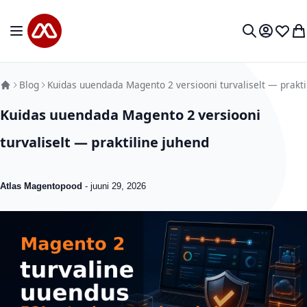
Mine sisu juurde
Toggle Nav
Minu kon
Soovid
Mi
Otsi
Blog
Kuidas uuendada Magento 2 versiooni turvaliselt — prakti
Kuidas uuendada Magento 2 versiooni
turvaliselt — praktiline juhend
Atlas Magentopood
-
juuni 29, 2026