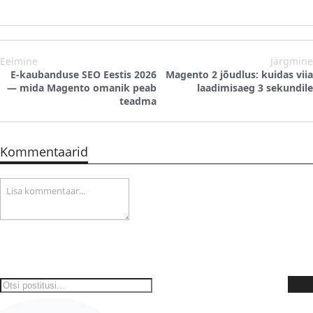
Eelmine
Järgmine
E-kaubanduse SEO Eestis 2026
Magento 2 jõudlus: kuidas viia
— mida Magento omanik peab
laadimisaeg 3 sekundile
teadma
Kommentaarid
Otsi
O