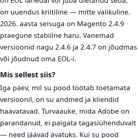
on EOL lähedal või juba ületanud seda,
on uuendus kriitiline — mitte valikuline.
2026. aasta seisuga on Magento 2.4.9
praegune stabiilne haru. Vanemad
versioonid nagu 2.4.6 ja 2.4.7 on jõudmas
või jõudnud oma EOL-i.
Mis sellest siis?
Iga päev, mil su pood töötab toetamata
versioonil, on su andmed ja kliendid
haavatavad. Turvaauke, mida Adobe on
parandanud, ei paigata tagasiühenduvalt
— need jäävad avatuks. Kui su pood