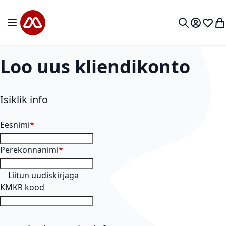
Mine sisu juurde
Toggle Nav
Minu kon
Soovid
Mi
Otsi
Loo uus kliendikonto
Isiklik info
Eesnimi
Perekonnanimi
Liitun uudiskirjaga
KMKR kood