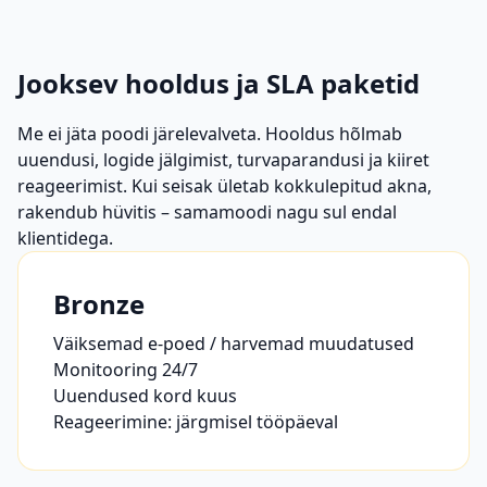
Jooksev hooldus ja SLA paketid
Me ei jäta poodi järelevalveta. Hooldus hõlmab
uuendusi, logide jälgimist, turvaparandusi ja kiiret
reageerimist. Kui seisak ületab kokkulepitud akna,
rakendub hüvitis – samamoodi nagu sul endal
klientidega.
Bronze
Väiksemad e-poed / harvemad muudatused
Monitooring 24/7
Uuendused kord kuus
Reageerimine: järgmisel tööpäeval