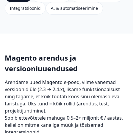
Integratsioonid
AI & automatiseerimine
Magento arendus ja
versiooniuuendused
Arendame uued Magento e-poed, viime vanemad
versioonid üle (2.3 → 2.4.x), lisame funktsionaalsust
ning tagame, et kõik töötab koos sinu olemasoleva
taristuga. Üks tund = kõik rollid (arendus, test,
projektijuhtimine).
Sobib ettevõtetele mahuga
0,5–2+ miljonit € / aastas
,
kellel on mitme kanaliga müük ja tõsisemad
integratsioonid.