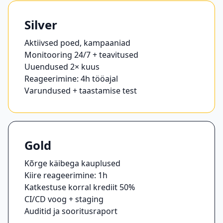
Silver
Aktiivsed poed, kampaaniad
Monitooring 24/7 + teavitused
Uuendused 2× kuus
Reageerimine: 4h tööajal
Varundused + taastamise test
Gold
Kõrge käibega kauplused
Kiire reageerimine: 1h
Katkestuse korral krediit 50%
CI/CD voog + staging
Auditid ja sooritusraport