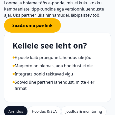
Loome ja hoiame töös e-poode, mis ei kuku kokku
kampaaniate, tipp-tundide ega versiooniuuenduste
ajal. Üks partner, üks hinnamudel, läbipaistev töö.
Saada oma poe link
Kellele see leht on?
E-poele käib praegune lahendus üle jõu
Magento on olemas, aga hooldust ei ole
Integratsioonid tekitavad vigu
Soovid ühe partneri lahendust, mitte 4 eri
firmat
Arendus
Hooldus & SLA
Jõudlus & monitoring