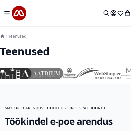
Mine sisu juurde
Toggle Nav
Minu kon
Soovid
Mi
Otsi
Teenused
Teenused
MAGENTO ARENDUS · HOOLDUS · INTEGRATSIOONID
Töökindel e-poe arendus