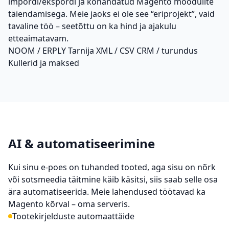
impordi/ekspordi ja kohandatud Magento moodulite
täiendamisega. Meie jaoks ei ole see “eriprojekt”, vaid
tavaline töö – seetõttu on ka hind ja ajakulu
etteaimatavam.
NOOM / ERPLY
Tarnija XML / CSV
CRM / turundus
Kullerid ja maksed
AI & automatiseerimine
Kui sinu e-poes on tuhanded tooted, aga sisu on nõrk
või sotsmeedia täitmine käib käsitsi, siis saab selle osa
ära automatiseerida. Meie lahendused töötavad ka
Magento kõrval – oma serveris.
Tootekirjelduste automaattäide