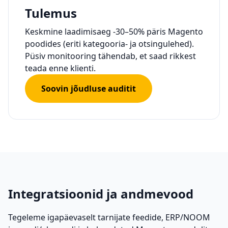
Tulemus
Keskmine laadimisaeg
-30–50%
päris Magento
poodides (eriti kategooria- ja otsingulehed).
Püsiv monitooring tähendab, et saad rikkest
teada enne klienti.
Soovin jõudluse auditit
Integratsioonid ja andmevood
Tegeleme igapäevaselt tarnijate feedide, ERP/NOOM