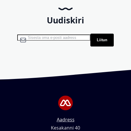
Uudiskiri
Liitu uudiskirjaga:
Liitun
Aadress
Kesakanni 40