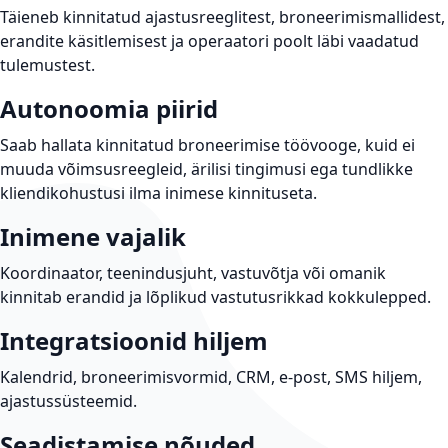
Täieneb kinnitatud ajastusreeglitest, broneerimismallidest,
erandite käsitlemisest ja operaatori poolt läbi vaadatud
tulemustest.
Autonoomia piirid
Saab hallata kinnitatud broneerimise töövooge, kuid ei
muuda võimsusreegleid, ärilisi tingimusi ega tundlikke
kliendikohustusi ilma inimese kinnituseta.
Inimene vajalik
Koordinaator, teenindusjuht, vastuvõtja või omanik
kinnitab erandid ja lõplikud vastutusrikkad kokkulepped.
Integratsioonid hiljem
Kalendrid, broneerimisvormid, CRM, e-post, SMS hiljem,
ajastussüsteemid.
Seadistamise nõuded