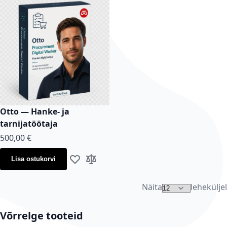
Otto — Hanke- ja
tarnijatöötaja
500,00 €
Lisa ostukorvi
Lisa soovi korvi
Lisa võrdlusse
Näita
leheküljel
Võrrelge tooteid