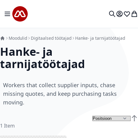
Mine sisu juurde
Toggle Nav
Minu kon
Soovid
Mi
Otsi
Moodulid
Digitaalsed töötajad
Hanke- ja tarnijatöötajad
Hanke- ja
tarnijatöötajad
Workers that collect supplier inputs, chase
missing quotes, and keep purchasing tasks
moving.
Kah
1
Item