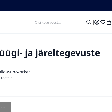
Otsi
Otsi
Minu kon
Soovid
Mi
ügi- ja järeltegevuste
follow-up-worker
 tootele
orvi