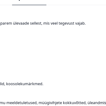
arem ülevaade sellest, mis veel tegevust vajab.
allid, koosolekumärkmed.
mmu meeldetuletused, müügivihjete kokkuvõtted, üleandm