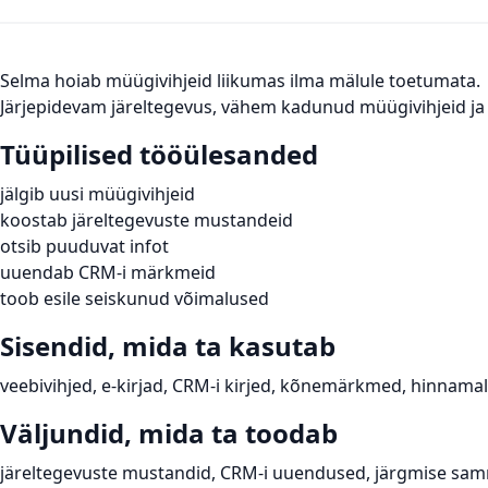
Selma hoiab müügivihjeid liikumas ilma mälule toetumata.
Järjepidevam järeltegevus, vähem kadunud müügivihjeid ja p
Tüüpilised tööülesanded
jälgib uusi müügivihjeid
koostab järeltegevuste mustandeid
otsib puuduvat infot
uuendab CRM-i märkmeid
toob esile seiskunud võimalused
Sisendid, mida ta kasutab
veebivihjed, e-kirjad, CRM-i kirjed, kõnemärkmed, hinnam
Väljundid, mida ta toodab
järeltegevuste mustandid, CRM-i uuendused, järgmise sa