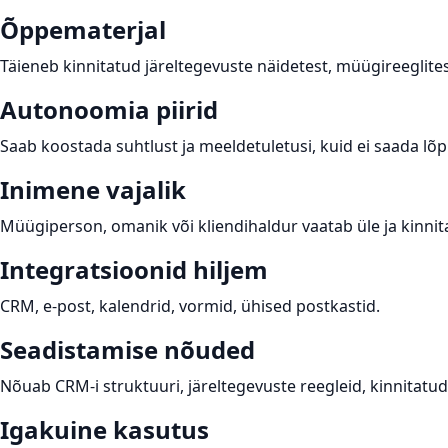
Õppematerjal
Täieneb kinnitatud järeltegevuste näidetest, müügireeglitest
Autonoomia piirid
Saab koostada suhtlust ja meeldetuletusi, kuid ei saada lõpl
Inimene vajalik
Müügiperson, omanik või kliendihaldur vaatab üle ja kinnit
Integratsioonid hiljem
CRM, e-post, kalendrid, vormid, ühised postkastid.
Seadistamise nõuded
Nõuab CRM-i struktuuri, järeltegevuste reegleid, kinnitatud 
Igakuine kasutus