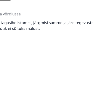
sa võrdlusse
tagasihelistamisi, järgmisi samme ja järeltegevuste
üük ei sõltuks mälust.