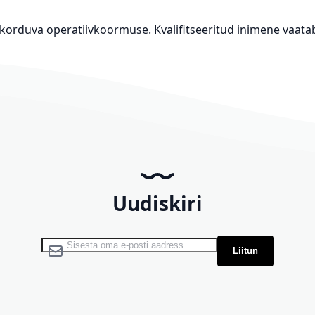
orduva operatiivkoormuse. Kvalifitseeritud inimene vaatab 
Uudiskiri
Liitu uudiskirjaga:
Liitun