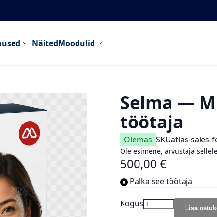
nused
Näited
Moodulid
Selma — Mü
töötaja
Olemas
SKU
atlas-sales-
Ole esimene, arvustaja sellele
500,00 €
Palka see töötaja
Kogus
Lisa ostuk