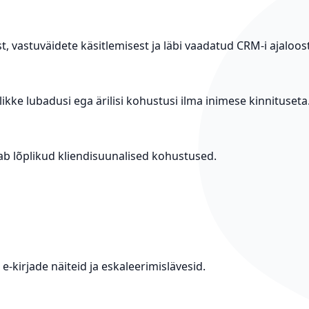
, vastuväidete käsitlemisest ja läbi vaadatud CRM-i ajaloost
ikke lubadusi ega ärilisi kohustusi ilma inimese kinnituseta
ab lõplikud kliendisuunalised kohustused.
e-kirjade näiteid ja eskaleerimislävesid.