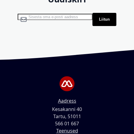
Liitu uudiskirjaga:
Liitun
Aadress
Kesakanni 40
Tartu, 51011
566 01 667
Teenused