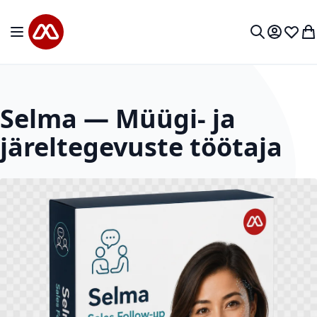
Mine sisu juurde
Toggle Nav
Minu kon
Soovid
Mi
Otsi
Selma — Müügi- ja
järeltegevuste töötaja