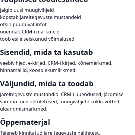
jälgib uusi müügivihjeid
koostab järeltegevuste mustandeid
otsib puuduvat infot
uuendab CRM-i märkmeid
toob esile seiskunud võimalused
Sisendid, mida ta kasutab
veebivihjed, e-kirjad, CRM-i kirjed, kõnemärkmed,
hinnamallid, koosolekumärkmed.
Väljundid, mida ta toodab
järeltegevuste mustandid, CRM-i uuendused, järgmise
sammu meeldetuletused, müügivihjete kokkuvõtted,
üleandmismärkmed.
Õppematerjal
Täieneb kinnitatud järeltegevuste näidetest,