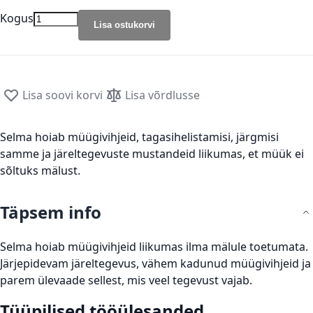
Kogus
Lisa ostukorvi
Lisa soovi korvi
Lisa võrdlusse
Selma hoiab müügivihjeid, tagasihelistamisi, järgmisi
samme ja järeltegevuste mustandeid liikumas, et müük ei
sõltuks mälust.
Täpsem info
Selma hoiab müügivihjeid liikumas ilma mälule toetumata.
Järjepidevam järeltegevus, vähem kadunud müügivihjeid ja
parem ülevaade sellest, mis veel tegevust vajab.
Tüüpilised tööülesanded