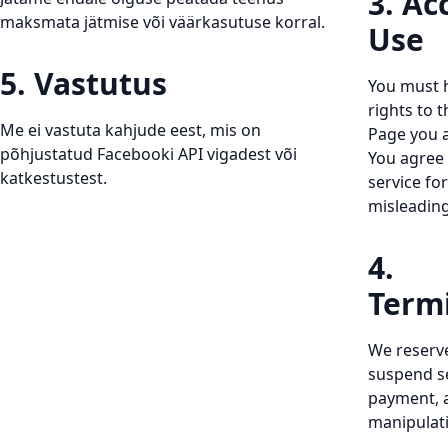
3. Ac
maksmata jätmise või väärkasutuse korral.
Use
5. Vastutus
You must 
rights to 
Me ei vastuta kahjude eest, mis on
Page you a
põhjustatud Facebooki API vigadest või
You agree 
katkestustest.
service for
misleadin
4.
Term
We reserve
suspend se
payment, 
manipulat