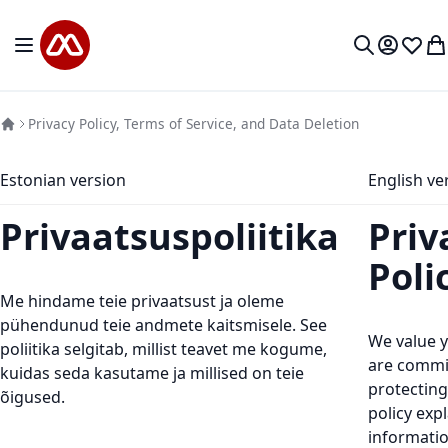
Mine sisu juurde
Toggle Nav
Minu kon
Soovid
Mi
Otsi
Privacy Policy, Terms of Service, and Data Deletion
Estonian version
English ve
Privaatsuspoliitika
Priv
Poli
Me hindame teie privaatsust ja oleme
pühendunud teie andmete kaitsmisele. See
We value y
poliitika selgitab, millist teavet me kogume,
are commi
kuidas seda kasutame ja millised on teie
protecting
õigused.
policy exp
informatio