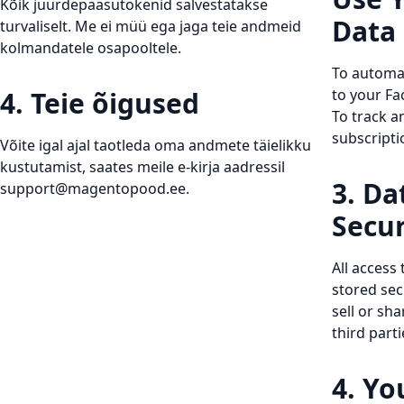
Kõik juurdepääsutokenid salvestatakse
Data
turvaliselt. Me ei müü ega jaga teie andmeid
kolmandatele osapooltele.
To automa
4. Teie õigused
to your F
To track 
subscript
Võite igal ajal taotleda oma andmete täielikku
kustutamist, saates meile e-kirja aadressil
3. Da
support@magentopood.ee
.
Secur
All access
stored sec
sell or sh
third parti
4. Yo