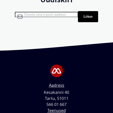
Liitu uudiskirjaga:
Liitun
Aadress
Kesakanni 40
Tartu, 51011
566 01 667
Teenused