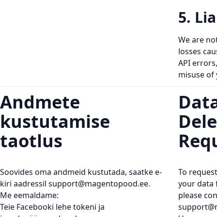
5. Lia
We are not
losses ca
API errors
misuse of 
Andmete
Dat
kustutamise
Dele
taotlus
Req
Soovides oma andmeid kustutada, saatke e-
To request 
kiri aadressil
support@magentopood.ee
.
your data 
Me eemaldame:
please con
Teie Facebooki lehe tokeni ja
support@