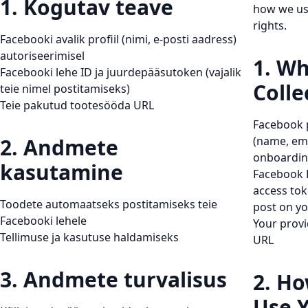
1. Kogutav teave
how we use
rights.
Facebooki avalik profiil (nimi, e-posti aadress)
autoriseerimisel
1. W
Facebooki lehe ID ja juurdepääsutoken (vajalik
Colle
teie nimel postitamiseks)
Teie pakutud tootesööda URL
Facebook p
2. Andmete
(name, ema
onboardi
kasutamine
Facebook 
access tok
Toodete automaatseks postitamiseks teie
post on yo
Facebooki lehele
Your prov
Tellimuse ja kasutuse haldamiseks
URL
3. Andmete turvalisus
2. H
Use 