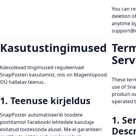
You can re
deletion o
anytime by
support@
Kasutustingimused
Term
Serv
Käesolevad tingimused reguleerivad
SnapPosteri kasutamist, mis on Magentopood
These ter
OÜ hallatav teenus.
use of Sna
product o
1. Teenuse kirjeldus
operated 
SnapPoster automatiseerib toodete
1. Se
postitamist Facebooki lehtedele kasutaja
Descr
esitatud tootesööda alusel. Me ei garanteeri