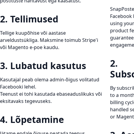
postituste nähtavust ega kaasatust.
SnapPoste
2. Tellimused
Facebook 
using you
product f
Tellige kuupõhise või aastase
guarantee p
arveldustsükliga. Maksmine toimub Stripe'i
engageme
või Magento e-poe kaudu.
2.
3. Lubatud kasutus
Subsc
Kasutajal peab olema admin-õigus volitatud
Facebooki lehel.
By subscri
Teenust ei tohi kasutada ebaseaduslikuks või
to a month
eksitavaks tegevuseks.
billing cy
handled se
4. Lõpetamine
or Magento
Jätame endale õiguse peatada teenus