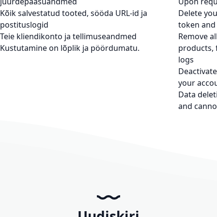
juurdepääsuandmed
Upon reque
Kõik salvestatud tooted, sööda URL-id ja
Delete yo
postituslogid
token and
Teie kliendikonto ja tellimuseandmed
Remove all
Kustutamine on lõplik ja pöördumatu.
products, 
logs
Deactivat
your acco
Data delet
and cannot
Uudiskiri