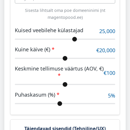
sisendid
Sisesta lihtsalt oma poe domeeninimi (nt
magentopood.ee)
Kuised veebilehe külastajad
25,000
Kuine käive (€)
*
€20,000
Keskmine tellimuse väärtus (AOV, €)
€100
*
Puhaskasum (%)
*
5%
Täiendavad sisendid (Tehniline/UX)