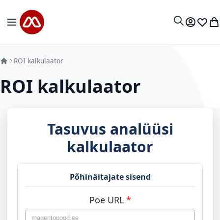
Mine sisu juurde
Toggle Nav
Minu kon
Soovid
Mi
Otsi
ROI kalkulaator
ROI kalkulaator
Tasuvus analüüsi
kalkulaator
Põhinäitajate sisend
Põhilised
Poe URL
*
äri