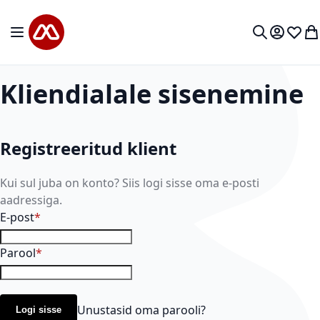
Mine sisu juurde
Toggle Nav
Minu kon
Soovid
Mi
Otsi
Kliendialale sisenemine
Registreeritud klient
Kui sul juba on konto? Siis logi sisse oma e-posti
aadressiga.
E-post
Parool
Unustasid oma parooli?
Logi sisse