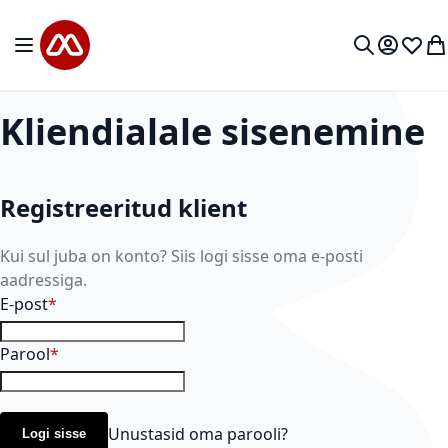
Mine sisu juurde
Toggle Nav
Minu kon
Soovid
Mi
Otsi
Kliendialale sisenemine
Registreeritud klient
Kui sul juba on konto? Siis logi sisse oma e-posti
aadressiga.
E-post
Parool
Unustasid oma parooli?
Logi sisse