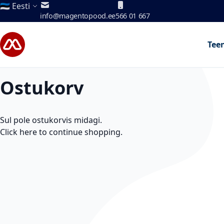
Language
🇪🇪 Eesti
Mine sisu juurde
info@magentopood.ee
566 01 667
Tee
Ostukorv
Sul pole ostukorvis midagi.
Click
here
to continue shopping.