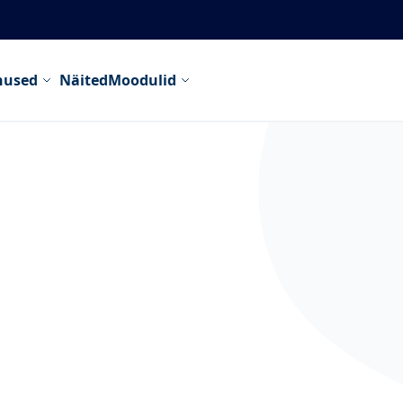
nused
Näited
Moodulid